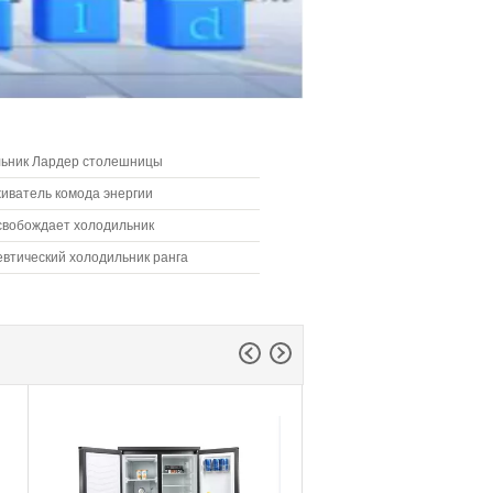
ьник Лардер столешницы
иватель комода энергии
ивный
свобождает холодильник
втический холодильник ранга