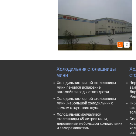
Контакт
1
2
Холодильник столешницы
Хо
мини
ст
Холодильник личной столешницы
Чер
мини пенился испарение
зам
автомобиля воды стока двери
Лар
Рев
Холодильник черной столешницы
мини, небольшой холодильник с
Гиб
замком отсутствие шума
сто
тол
Холодильник молчаливой
столешницы 45 литров мини,
Бел
деревянный небольшой холодильник
хра
и замораживатель
хол
раз