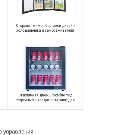
Сторона - мимо - бортовой дизайн
холодильника и замораживателя
встроенный, белый холодильник
двойной двери
Контакт
Стеклянная дверь Локабле под
встречным охладителем вина для
25 напитков бутылок
о управления