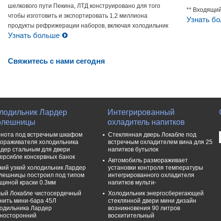
шелкового пути Пекина, ЛТД конструировано для того
** Входящий
чтобы изготовить и экспортировать 1,2 миллиона
Контакт
Контакт
Узнать б
продукты рефрижерации наборов, включая холодильник
Узнать больше
одно-двери & двойной двери, замораживатель стойки &
комода...
Свяжитесь с нами сегодня
лодильник Лардер
Интегрированный
олешницы
охладитель напитков
нота под встречным шкафом
Стеклянная дверь Локабле под
ораживателя холодильника
встречным охладителем вина для 25
дер стальным для двери
напитков бутылок
ерсибле консервных банок
Автомобиль размораживает
кий узкий холодильник Лардер
установки контроля температуры
лешницы построил под типом
интегрированного охладителя
щиной краски 0.3мм
напитков мульти-
ый Локабле чистосердечный
Холодильник энергосберегающей
нить мини-бара 45Л
стеклянной двери мини дизайн
одильника Лардер
возникновения 90 литров
носторонний
восхитительный