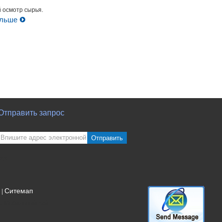
 осмотр сырья.
Контакт
ольше
Отправить запрос
Отправить
sgs
Ситемап
|
Мобильный сайт