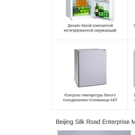
Дизайн белой компактной
интегрированной окружающей
среды холодильника Лардер
дружелюбный
Контакт
Контроль температуры белого
холодильника столешницы 68Л
мини механический пенился дверь
Beijing Silk Road Enterpris