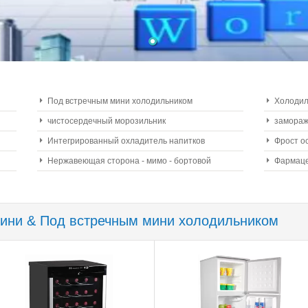
Под встречным мини холодильником
Холодил
чистосердечный морозильник
замораж
эффект
Интегрированный охладитель напитков
Фрост о
Нержавеющая сторона - мимо - бортовой
Фармаце
холодильник
ини & Под встречным мини холодильником