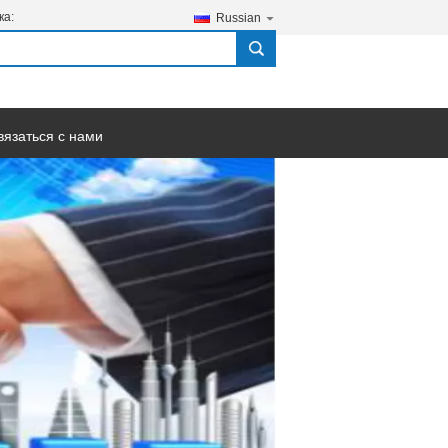
ка:
Russian
search
вязаться с нами