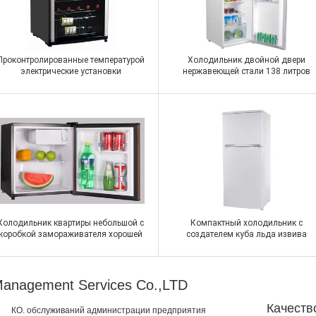
Проконтролированные температурой
Холодильник двойной двери
электрические установки
нержавеющей стали 138 литров
температуры охладителя вина
вверх по замораживателю и вниз
множественные
холодильнику
Контакт
Контакт
Холодильник квартиры небольшой с
Компактный холодильник с
коробкой замораживателя хорошей
создателем куба льда извива
охлаждающ ручку утопленную
холодильника двери двери
представлением
замораживателя 2 двойным
e Management Services Co.,LTD
Качеств
КО. обслуживаний администрации предприятия